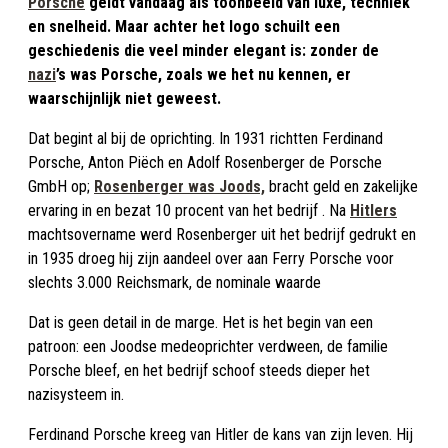
Porsche
geldt vandaag als toonbeeld van luxe, techniek
en snelheid. Maar achter het logo schuilt een
geschiedenis die veel minder elegant is: zonder de
nazi
’s was Porsche, zoals we het nu kennen, er
waarschijnlijk niet geweest.
Dat begint al bij de oprichting. In 1931 richtten Ferdinand
Porsche, Anton Piëch en Adolf Rosenberger de Porsche
GmbH op;
Rosenberger was Joods,
bracht geld en zakelijke
ervaring in en bezat 10 procent van het bedrijf . Na
Hitlers
machtsovername werd Rosenberger uit het bedrijf gedrukt en
in 1935 droeg hij zijn aandeel over aan Ferry Porsche voor
slechts 3.000 Reichsmark, de nominale waarde
Dat is geen detail in de marge. Het is het begin van een
patroon: een Joodse medeoprichter verdween, de familie
Porsche bleef, en het bedrijf schoof steeds dieper het
nazisysteem in.
Ferdinand Porsche kreeg van Hitler de kans van zijn leven. Hij