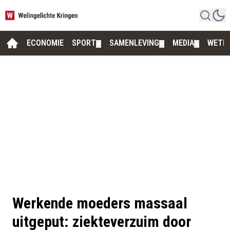
ECONOMIE
SPORT
SAMENLEVING
MEDIA
WETE
▼
▼
▼
Werkende moeders massaal
uitgeput: ziekteverzuim door