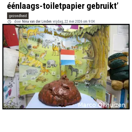
éénlaags-toiletpapier gebruikt’
gezondheid
door
Nina van der Linden
vrijdag, 22 mei 2026 om 9:04