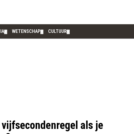
IA
WETENSCHAP
CULTUUR
▼
▼
▼
 vijfsecondenregel als je