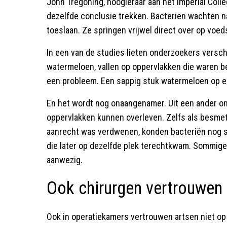
John Tregoning, hoogleraar aan het Imperial Col
dezelfde conclusie trekken. Bacteriën wachten na
toeslaan. Ze springen vrijwel direct over op voeds
In een van de studies lieten onderzoekers versch
watermeloen, vallen op oppervlakken die waren b
een probleem. Een sappig stuk watermeloen op e
En het wordt nog onaangenamer. Uit een ander on
oppervlakken kunnen overleven. Zelfs als besmet
aanrecht was verdwenen, konden bacteriën nog 
die later op dezelfde plek terechtkwam. Sommige 
aanwezig.
Ook chirurgen vertrouwen 
Ook in operatiekamers vertrouwen artsen niet op