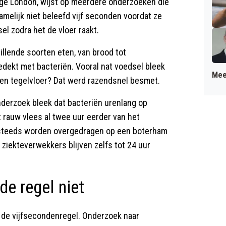
lege London, wijst op meerdere onderzoeken die
melijk niet beleefd vijf seconden voordat ze
el zodra het de vloer raakt.
illende soorten eten, van brood tot
edekt met bacteriën. Vooral nat voedsel bleek
Mee
en tegelvloer? Dat werd razendsnel besmet.
derzoek bleek dat bacteriën urenlang op
 rauw vlees al twee uur eerder van het
steeds worden overgedragen op een boterham
ziekteverwekkers blijven zelfs tot 24 uur
de regel niet
 de vijfsecondenregel. Onderzoek naar