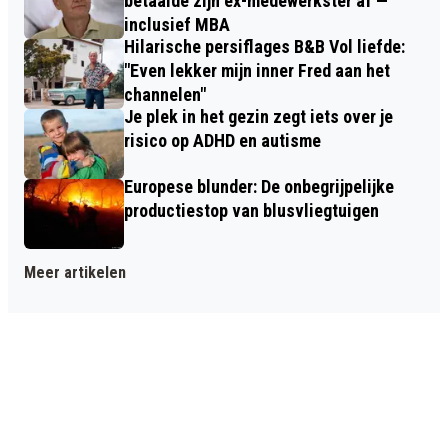
betaalde zijn ex-medewerkster af —
inclusief MBA
Hilarische persiflages B&B Vol liefde:
"Even lekker mijn inner Fred aan het
channelen"
Je plek in het gezin zegt iets over je
risico op ADHD en autisme
Europese blunder: De onbegrijpelijke
productiestop van blusvliegtuigen
Meer artikelen