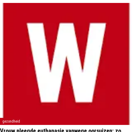
gezondheid
Vrouw pleegde euthanasie vanwege oorsuizen: zo