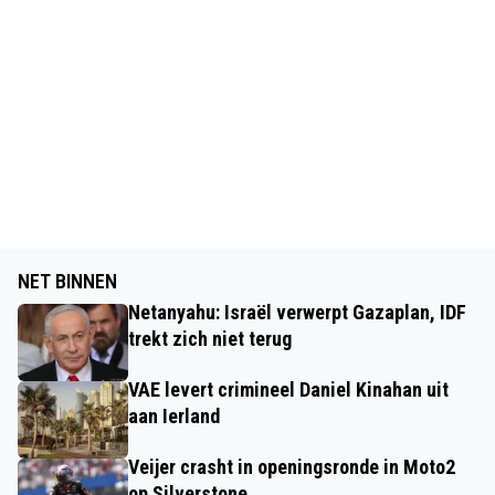
NET BINNEN
Netanyahu: Israël verwerpt Gazaplan, IDF
trekt zich niet terug
VAE levert crimineel Daniel Kinahan uit
aan Ierland
Veijer crasht in openingsronde in Moto2
op Silverstone