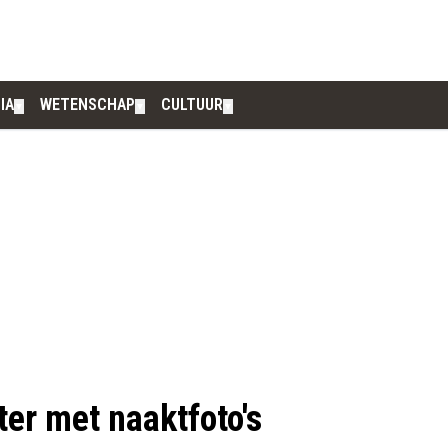
IA
WETENSCHAP
CULTUUR
▼
▼
▼
ter met naaktfoto's