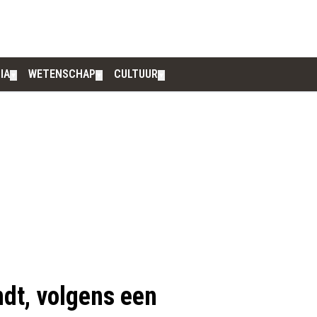
IA
WETENSCHAP
CULTUUR
▼
▼
▼
ndt, volgens een