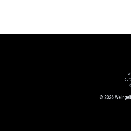
we
cul
d
©
2026
Welingel