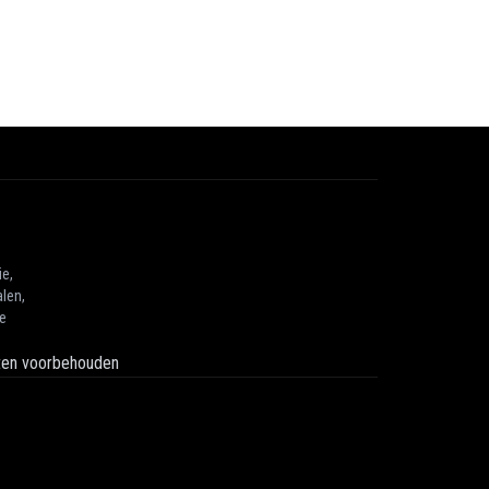
ie,
len,
he
hten voorbehouden