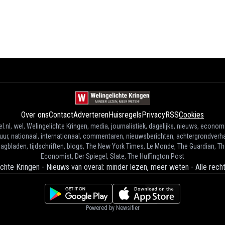
Over ons
Contact
Adverteren
Huisregels
Privacy
RSS
Cookies
l.nl, wel, Welingelichte Kringen, media, journalistiek, dagelijks, nieuws, econom
tuur, nationaal, internationaal, commentaren, nieuwsberichten, achtergrondverha
agbladen, tijdschriften, blogs, The New York Times, Le Monde, The Guardian, T
Economist, Der Spiegel, Slate, The Huffington Post
ichte Kringen - Nieuws van overal: minder lezen, meer weten
-
Alle rec
Powered by Newsifier