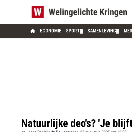
ECONOMIE
SPORT
SAMENLEVING
MED
▼
▼
Natuurlijke deo's? 'Je blij