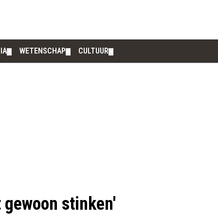
IA
WETENSCHAP
CULTUUR
▼
▼
▼
ft gewoon stinken'