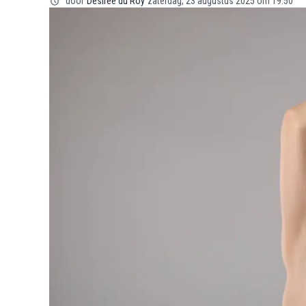
door
Désirée du Roy
zaterdag, 23 augustus 2025 om 19:50