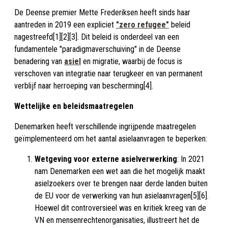
De Deense premier Mette Frederiksen heeft sinds haar
aantreden in 2019 een expliciet
"zero refugee"
beleid
nagestreefd[1][2][3]. Dit beleid is onderdeel van een
fundamentele "paradigmaverschuiving" in de Deense
benadering van
asiel
en migratie, waarbij de focus is
verschoven van integratie naar terugkeer en van permanent
verblijf naar herroeping van bescherming[4].
Wettelijke en beleidsmaatregelen
Denemarken heeft verschillende ingrijpende maatregelen
geïmplementeerd om het aantal asielaanvragen te beperken:
Wetgeving voor externe asielverwerking
: In 2021
nam Denemarken een wet aan die het mogelijk maakt
asielzoekers over te brengen naar derde landen buiten
de EU voor de verwerking van hun asielaanvragen[5][6].
Hoewel dit controversieel was en kritiek kreeg van de
VN en mensenrechtenorganisaties, illustreert het de