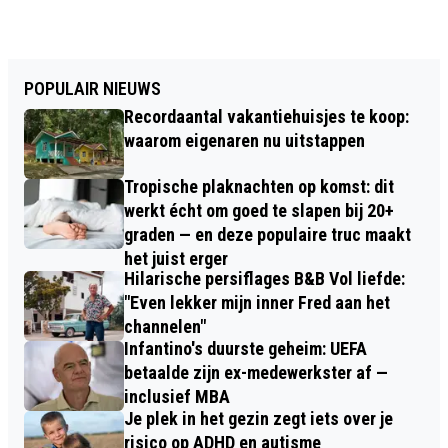
POPULAIR NIEUWS
Recordaantal vakantiehuisjes te koop:
waarom eigenaren nu uitstappen
Tropische plaknachten op komst: dit
werkt écht om goed te slapen bij 20+
graden — en deze populaire truc maakt
het juist erger
Hilarische persiflages B&B Vol liefde:
"Even lekker mijn inner Fred aan het
channelen"
Infantino's duurste geheim: UEFA
betaalde zijn ex-medewerkster af —
inclusief MBA
Je plek in het gezin zegt iets over je
risico op ADHD en autisme