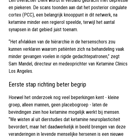
Een overactief DMN wordt in verband gebracht met depressie
en piekeren. De scans toonden aan dat het posterior cingulate
cortex (PCC), een belangrijk knooppunt in dit netwerk, na
ketamine minder een regierol speelde, terwijl het aantal
synapsen in dat gebied juist toenam.
“Het afvlakken van de hiërarchie in de hersenschors zou
kunnen verklaren waarom patiënten zich na behandeling vaak
minder gevangen voelen in rigide gedachtepatronen,” zegt
Sam Mandel, directeur en medeoprichter van Ketamine Clinics
Los Angeles.
Eerste stap richting beter begrip
Hoewel het onderzoek nog veel beperkingen kent - kleine
groep, alleen mannen, geen placebogroep - laten de
bevindingen zien hoe ketamine mogelijk werkt bij mensen.
“We wisten al uit dierstudies dat ketamine neuroplasticiteit
bevordert, maar het daadwerkelijk in beeld brengen van deze
veranderingen in levende menselijke hersenen is een nieuwe