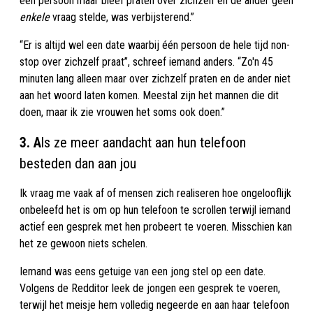
één persoon maar bleef praten over zichzelf en de ander geen
enkele
vraag stelde, was verbijsterend.”
“Er is altijd wel een date waarbij één persoon de hele tijd non-
stop over zichzelf praat”, schreef iemand anders. “Zo'n 45
minuten lang alleen maar over zichzelf praten en de ander niet
aan het woord laten komen. Meestal zijn het mannen die dit
doen, maar ik zie vrouwen het soms ook doen.”
3. A
ls ze meer aandacht aan hun telefoon
besteden dan aan jou
Ik vraag me vaak af of mensen zich realiseren hoe ongelooflijk
onbeleefd het is om op hun telefoon te scrollen terwijl iemand
actief een gesprek met hen probeert te voeren. Misschien kan
het ze gewoon niets schelen.
Iemand was eens getuige van een jong stel op een date.
Volgens de Redditor leek de jongen een gesprek te voeren,
terwijl het meisje hem volledig negeerde en aan haar telefoon