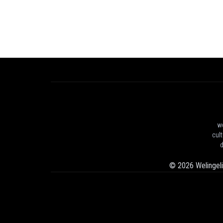
we
cul
d
©
2026
Welingel