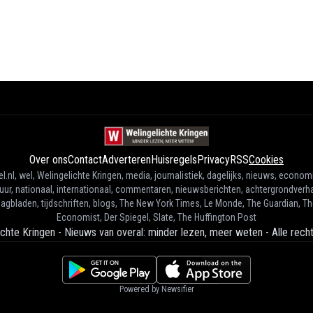
Over ons
Contact
Adverteren
Huisregels
Privacy
RSS
Cookies
l.nl, wel, Welingelichte Kringen, media, journalistiek, dagelijks, nieuws, econom
tuur, nationaal, internationaal, commentaren, nieuwsberichten, achtergrondverha
agbladen, tijdschriften, blogs, The New York Times, Le Monde, The Guardian, T
Economist, Der Spiegel, Slate, The Huffington Post
ichte Kringen - Nieuws van overal: minder lezen, meer weten
-
Alle rec
Powered by Newsifier