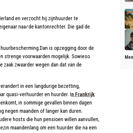
rland en verzocht hij zijnhuurder te
eigenaar naa
r
de kantonrechter. Die gad de
p huurbescherming.Dan is opzegging door de
en strenge voorwaarden mogelijk. Sowieso
Mee
ze zaak zwaarder wegen dan dat van de
erandert in een langdurige bezetting,
ar quasi-verhuurder en huurder. I
n Frankrijk
nenkomt, in sommige gevallen binnen dagen
ing negen maanden of langer kan duren.
oudere hosts die hun pensioen willen aanvullen,
 gezin maandenlang om een huurder die na een