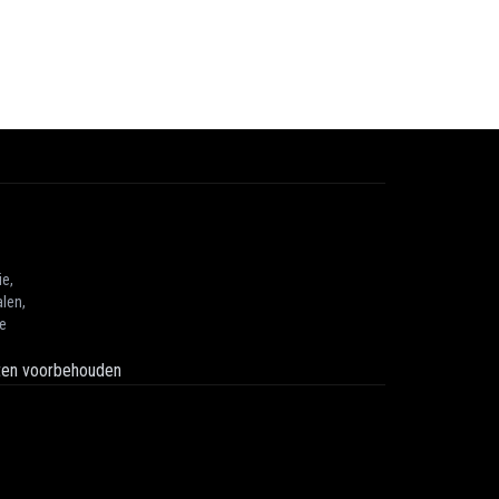
ie,
len,
he
hten voorbehouden