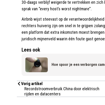
30-daags verblijf weigerde te vertrekken en zich 
sprak van “every host’s worst nightmare”.
Airbnb wijst steevast op de verantwoordelijkheid v
rechters huiverig zijn om snel in te grijpen zola
een platform dat extra inkomsten moest brengen
juridisch mijnenveld waarin één foute gast genoeg
Lees ook
Hoe spoor je een verborgen came
Vorig artikel
Recordstroomverbruik China door elektrisch
rijden en datacenters