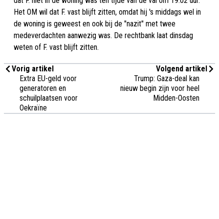
dat F. niet in de woning was ten tijde van de val om 19.02 uur.
Het OM wil dat F. vast blijft zitten, omdat hij 's middags wel in
de woning is geweest en ook bij de "nazit" met twee
medeverdachten aanwezig was. De rechtbank laat dinsdag
weten of F. vast blijft zitten.
Vorig artikel
Volgend artikel
Extra EU-geld voor
Trump: Gaza-deal kan
generatoren en
nieuw begin zijn voor heel
schuilplaatsen voor
Midden-Oosten
Oekraïne