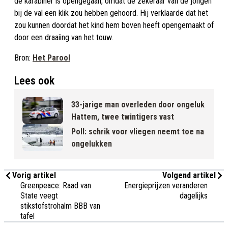
de karabiner is opengegaan, omdat de zekeraar van de jongen
bij de val een klik zou hebben gehoord. Hij verklaarde dat het
zou kunnen doordat het kind hem boven heeft opengemaakt of
door een draaiing van het touw.
Bron:
Het Parool
Lees ook
33-jarige man overleden door ongeluk
Hattem, twee twintigers vast
Poll: schrik voor vliegen neemt toe na
ongelukken
Vorig artikel
Volgend artikel
Greenpeace: Raad van
Energieprijzen veranderen
State veegt
dagelijks
stikstofstrohalm BBB van
tafel