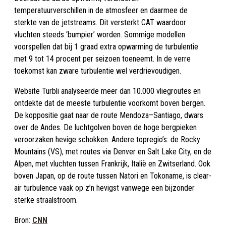
temperatuurverschillen in de atmosfeer en daarmee de
sterkte van de jetstreams. Dit versterkt CAT waardoor
vluchten steeds ‘bumpier’ worden. Sommige modellen
voorspellen dat bij 1 graad extra opwarming de turbulentie
met 9 tot 14 procent per seizoen toeneemt. In de verre
toekomst kan zware turbulentie wel verdrievoudigen.
Website Turbli analyseerde meer dan 10.000 vliegroutes en
ontdekte dat de meeste turbulentie voorkomt boven bergen.
De koppositie gaat naar de route Mendoza–Santiago, dwars
over de Andes. De luchtgolven boven de hoge bergpieken
veroorzaken hevige schokken. Andere topregio’s: de Rocky
Mountains (VS), met routes via Denver en Salt Lake City, en de
Alpen, met vluchten tussen Frankrijk, Italië en Zwitserland. Ook
boven Japan, op de route tussen Natori en Tokoname, is clear-
air turbulence vaak op z’n hevigst vanwege een bijzonder
sterke straalstroom.
Bron:
CNN