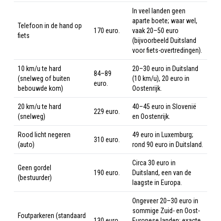
In veel landen geen
aparte boete; waar wel,
Telefoon in de hand op
170 euro.
vaak 20–50 euro
fiets
(bijvoorbeeld Duitsland
voor fiets-overtredingen).
10 km/u te hard
20–30 euro in Duitsland
84–89
(snelweg of buiten
(10 km/u), 20 euro in
euro.
bebouwde kom)
Oostenrijk.
20 km/u te hard
40–45 euro in Slovenië
229 euro.
(snelweg)
en Oostenrijk.
Rood licht negeren
49 euro in Luxemburg;
310 euro.
(auto)
rond 90 euro in Duitsland.
Circa 30 euro in
Geen gordel
190 euro.
Duitsland, een van de
(bestuurder)
laagste in Europa.
Ongeveer 20–30 euro in
sommige Zuid- en Oost-
Foutparkeren (standaard
130 euro
Europese landen; exacte