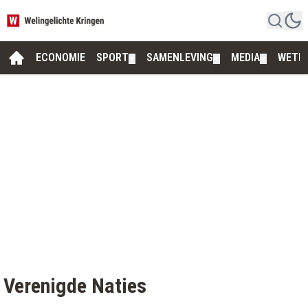
ECONOMIE
SPORT
SAMENLEVING
MEDIA
WETE
▼
▼
▼
Verenigde Naties