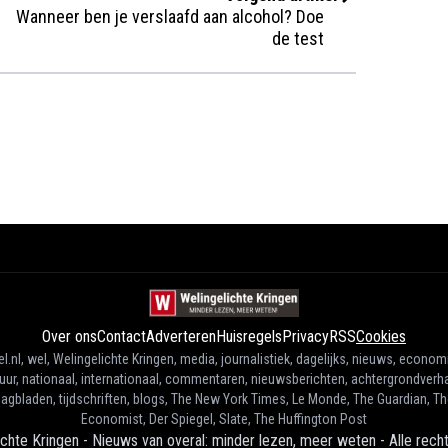
Wanneer ben je verslaafd aan alcohol? Doe
de test
Over ons
Contact
Adverteren
Huisregels
Privacy
RSS
Cookies
l.nl, wel, Welingelichte Kringen, media, journalistiek, dagelijks, nieuws, econom
tuur, nationaal, internationaal, commentaren, nieuwsberichten, achtergrondverha
agbladen, tijdschriften, blogs, The New York Times, Le Monde, The Guardian, T
Economist, Der Spiegel, Slate, The Huffington Post
ichte Kringen - Nieuws van overal: minder lezen, meer weten
-
Alle rec