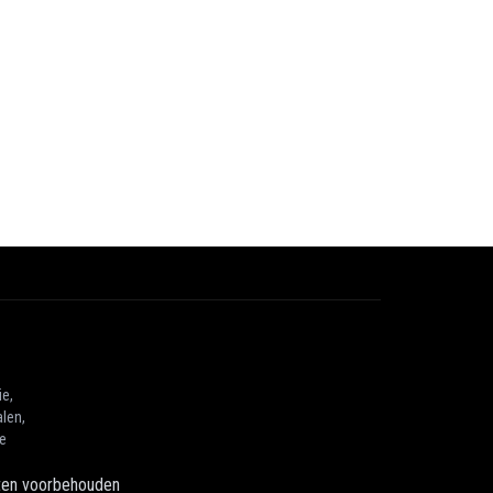
ie,
len,
he
hten voorbehouden