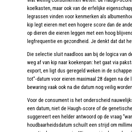
koelkasten, maar ook van de erfelijke eigenscha
legrassen vinden voor kenmerken als albumenhoog
kip legt eieren met een hogere score dan de and
op dieren die eieren leggen met een hoog blijvend
legfrequentie en gezondheid. Je denkt dat dat het 
Die selectie sluit naadloos aan bij de logica van 
weg af van kip naar koekenpan: het gaat via pak
export, en ligt dus geregeld weken in de schapp
tot”-datum voor eieren maximaal 28 dagen na de 
bewaring vaak ook na die datum nog veilig worde
Voor de consument is het onderscheid nauwelijks
een datum, niet de Haugh‑score of de genetische
suggereert een helder antwoord op de vraag “wan
houdbaarheidsdatum schuilt een strijd om millim