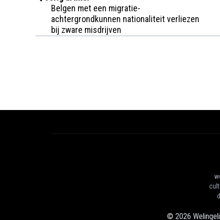
Belgen met een migratie-
achtergrondkunnen nationaliteit verliezen
bij zware misdrijven
we
cul
d
©
2026
Welingel