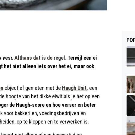
POP
s vesr.
Althans dat is de regel.
Terwijl een ei
t het niet alleen iets over het ei, maar ook
en
objectief gemeten met de
Haugh Unit,
een
de hoogte van het dikke eiwit als je het op een
oger de Haugh‑score en hoe verser en beter
jk voor bakkerijen, voedingsbedrijven én
eiden, op te kloppen en te verwerken is.
ngt niet alleen af van bewaartijd en