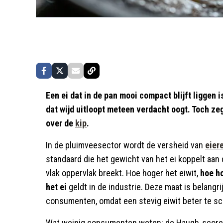
Een ei dat in de pan mooi compact blijft liggen i
dat wijd uitloopt meteen verdacht oogt. Toch zeg
over de
kip
.
In de pluimveesector wordt de versheid van
eier
standaard die het gewicht van het ei koppelt aan 
vlak oppervlak breekt. Hoe hoger het eiwit,
hoe h
het ei
geldt in de industrie. Deze maat is belangri
consumenten, omdat een stevig eiwit beter te sch
Wat weinig consumenten weten: de Haugh‑score ha