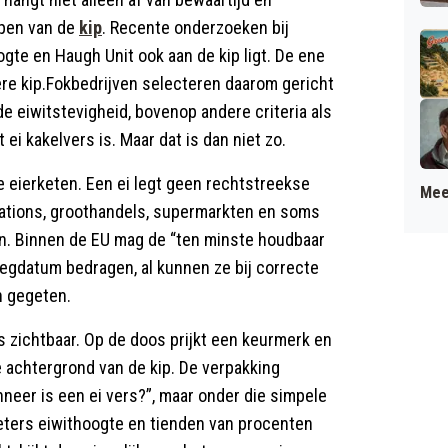
ppen van de
kip
. Recente onderzoeken bij
te en Haugh Unit ook aan de kip ligt. De ene
ere kip.Fokbedrijven selecteren daarom gericht
e eiwitstevigheid, bovenop andere criteria als
ei kakelvers is. Maar dat is dan niet zo.
de eierketen. Een ei legt geen rechtstreekse
Mee
stations, groothandels, supermarkten en soms
en. Binnen de EU mag de “ten minste houdbaar
legdatum bedragen, al kunnen ze bij correcte
n gegeten.
 zichtbaar. Op de doos prijkt een keurmerk en
 achtergrond van de kip. De verpakking
neer is een ei vers?”, maar onder die simpele
eters eiwithoogte en tienden van procenten