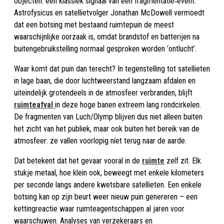
objecten: een klassiek signaal van een fragmentatie‑event.
Astrofysicus en satellietvolger Jonathan McDowell vermoedt
dat een botsing met bestaand ruimtepuin de meest
waarschijnlijke oorzaak is, omdat brandstof en batterijen na
buitengebruikstelling normaal gesproken worden ‘ontlucht’.
Waar komt dat puin dan terecht? In tegenstelling tot satellieten
in lage baan, die door luchtweerstand langzaam afdalen en
uiteindelijk grotendeels in de atmosfeer verbranden, blijft
ruimteafval
in deze hoge banen extreem lang rondcirkelen.
De fragmenten van Luch/Olymp blijven dus niet alleen buiten
het zicht van het publiek, maar ook buiten het bereik van de
atmosfeer: ze vallen voorlopig níet terug naar de aarde.
Dat betekent dat het gevaar vooral in de
ruimte
zelf zit. Elk
stukje metaal, hoe klein ook, beweegt met enkele kilometers
per seconde langs andere kwetsbare satellieten. Een enkele
botsing kan op zijn beurt weer nieuw puin genereren – een
kettingreactie waar ruimteagentschappen al jaren voor
waarschuwen. Analyses van verzekeraars en