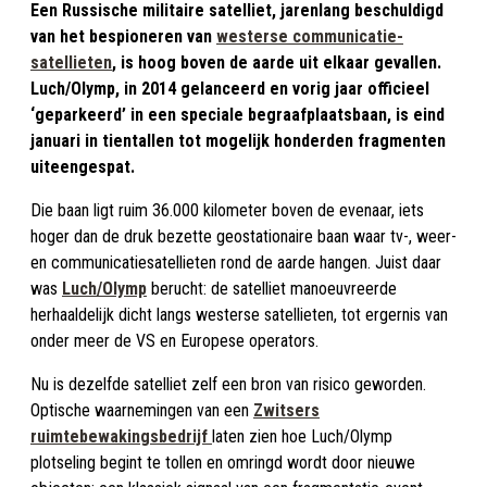
Een Russische militaire satelliet, jarenlang beschuldigd
van het bespioneren van
westerse communicatie­
satellieten
, is hoog boven de aarde uit elkaar gevallen.
Luch/Olymp, in 2014 gelanceerd en vorig jaar officieel
‘geparkeerd’ in een speciale begraafplaatsbaan, is eind
januari in tientallen tot mogelijk honderden fragmenten
uiteengespat.
Die baan ligt ruim 36.000 kilometer boven de evenaar, iets
hoger dan de druk bezette geostationaire baan waar tv-, weer-
en communicatiesatellieten rond de aarde hangen. Juist daar
was
Luch/Olymp
berucht: de satelliet manoeuvreerde
herhaaldelijk dicht langs westerse satellieten, tot ergernis van
onder meer de VS en Europese operators.
Nu is dezelfde satelliet zelf een bron van risico geworden.
Optische waarnemingen van een
Zwitsers
ruimtebewakingsbedrijf
laten zien hoe Luch/Olymp
plotseling begint te tollen en omringd wordt door nieuwe