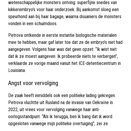
wetenschappelijke monsters ontving: superfijne snedes van
kikkerembryo’s voor haar onderzoek. Bij aankomst sloeg een
speurhond aan bij haar bagage, waarna douaniers de monsters
vonden in een schuimdoos.
Petrova ontkende in eerste instantie biologische materialen
mee te hebben, maar gaf later toe dat ze de embryo’s niet had
aangegeven. Volgens haar was dat geen opzet: “Ik wist niet
dat ik ze moest aangeven. Ik probeerde niets te verbergen”,
verklaarde ze vorige maand vanuit het ICE-detentiecentrum in
Louisiana.
Angst voor vervolging
De zaak heeft inmiddels ook een politieke lading gekregen.
Petrova vluchtte uit Rusland na de invasie van Oekraïne in
2022, uit vrees voor vervolging vanwege haar anti-
oorlogsstandpunt. “Als ik terugga, ben ik bang dat ik word
opgesloten vanwege mijn politieke overtuiging”, zei ze.