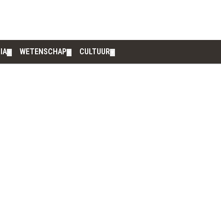
IA
WETENSCHAP
CULTUUR
▼
▼
▼