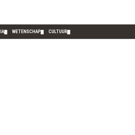
IA
WETENSCHAP
CULTUUR
▼
▼
▼