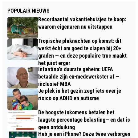
POPULAIR NIEUWS
Recordaantal vakantiehuisjes te koop:
waarom eigenaren nu uitstappen
Tropische plaknachten op komst: dit
werkt écht om goed te slapen bij 20+
graden — en deze populaire truc maakt
het juist erger
Infantino's duurste geheim: UEFA
betaalde zijn ex-medewerkster af —
inclusief MBA
Je plek in het gezin zegt iets over je
risico op ADHD en autisme
De hoogste inkomens betalen het
laagste percentage belasting— en dat is
geen ontduiking
Heb je een iPhone? Deze twee verborgen