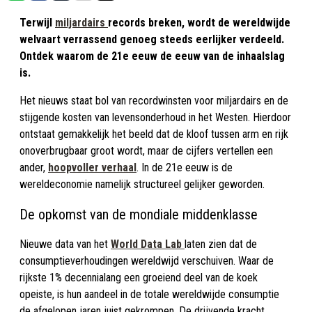
Terwijl
miljardairs
records breken, wordt de wereldwijde
welvaart verrassend genoeg steeds eerlijker verdeeld.
Ontdek waarom de 21e eeuw de eeuw van de inhaalslag
is.
Het nieuws staat bol van recordwinsten voor miljardairs en de
stijgende kosten van levensonderhoud in het Westen. Hierdoor
ontstaat gemakkelijk het beeld dat de kloof tussen arm en rijk
onoverbrugbaar groot wordt, maar de cijfers vertellen een
ander,
hoopvoller verhaal
. In de 21e eeuw is de
wereldeconomie namelijk structureel gelijker geworden.
De opkomst van de mondiale middenklasse
Nieuwe data van het
World Data Lab
laten zien dat de
consumptieverhoudingen wereldwijd verschuiven. Waar de
rijkste 1% decennialang een groeiend deel van de koek
opeiste, is hun aandeel in de totale wereldwijde consumptie
de afgelopen jaren juist gekrompen. De drijvende kracht