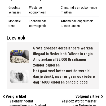
Grootste
Westerse
China, India en opkomende
winnaars
economieën
markten
Mondiale
Toenemende
Afnemende ongelijkheid
trend
convergentie
tussen landen
Lees ook
Grote groepen derdelanders werken
illegaal in Nederland: 'Alleen in regio
Amsterdam al 35.000 Brazilianen
zonder papieren'
Het gaat veel beter met de wereld
dan je denkt, maar er gaan ook iedere
dag 16000 kinderen onnodig dood
Vorig artikel
Volgend artikel
Zelensky noemt
Yeşilgöz wordt minister
gesprekken met Rusland
van Defensie en