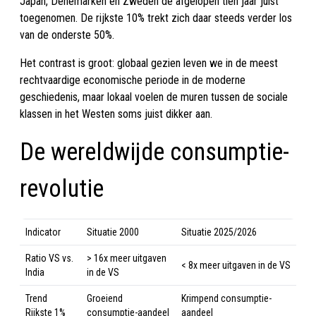
Japan, Denemarken en Zweden de afgelopen tien jaar juist
toegenomen. De rijkste 10% trekt zich daar steeds verder los
van de onderste 50%.
Het contrast is groot: globaal gezien leven we in de meest
rechtvaardige economische periode in de moderne
geschiedenis, maar lokaal voelen de muren tussen de sociale
klassen in het Westen soms juist dikker aan.
De wereldwijde consumptie-
revolutie
Indicator
Situatie 2000
Situatie 2025/2026
Ratio VS vs.
> 16x meer uitgaven
< 8x meer uitgaven in de VS
India
in de VS
Trend
Groeiend
Krimpend consumptie-
Rijkste 1%
consumptie-aandeel
aandeel