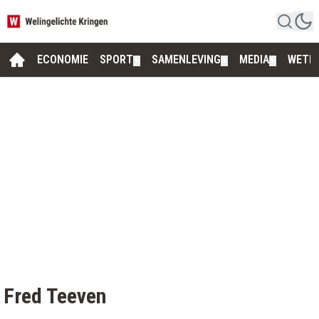
ECONOMIE
SPORT
SAMENLEVING
MEDIA
WETE
▼
▼
▼
Fred Teeven