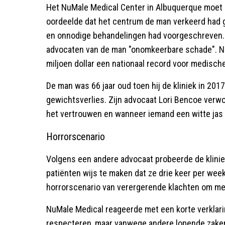
Het NuMale Medical Center in Albuquerque moet di
oordeelde dat het centrum de man verkeerd had g
en onnodige behandelingen had voorgeschreven. 
advocaten van de man "onomkeerbare schade". 
miljoen dollar een nationaal record voor medische
De man was 66 jaar oud toen hij de kliniek in 2
gewichtsverlies. Zijn advocaat Lori Bencoe verwo
het vertrouwen en wanneer iemand een witte jas d
Horrorscenario
Volgens een andere advocaat probeerde de klinie
patiënten wijs te maken dat ze drie keer per wee
horrorscenario van verergerende klachten om men
NuMale Medical reageerde met een korte verklarin
respecteren, maar vanwege andere lopende zake