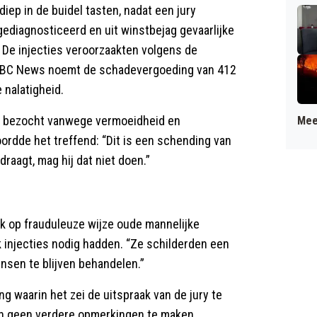
ep in de buidel tasten, nadat een jury
ediagnosticeerd en uit winstbejag gevaarlijke
De injecties veroorzaakten volgens de
NBC News noemt de schadevergoeding van 412
 nalatigheid.
017 bezocht vanwege vermoeidheid en
Mee
ordde het treffend: “Dit is een schending van
raagt, mag hij dat niet doen.”
k op frauduleuze wijze oude mannelijke
k injecties nodig hadden. “Ze schilderden een
sen te blijven behandelen.”
g waarin het zei de uitspraak van de jury te
n geen verdere opmerkingen te maken.