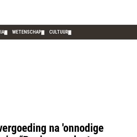
IA
WETENSCHAP
CULTUUR
▼
▼
▼
vergoeding na 'onnodige