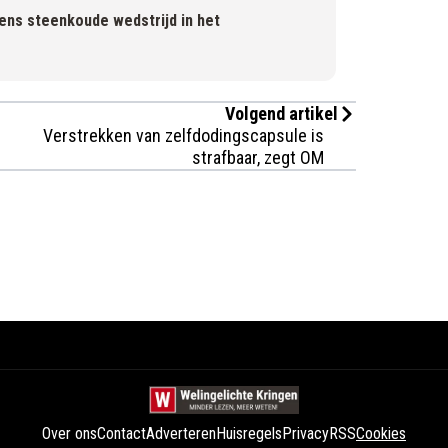
dens steenkoude wedstrijd in het
Volgend artikel
Verstrekken van zelfdodingscapsule is
strafbaar, zegt OM
Over ons
Contact
Adverteren
Huisregels
Privacy
RSS
Cookies