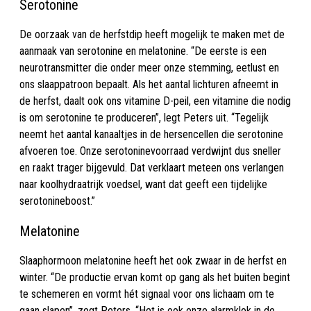
Serotonine
De oorzaak van de herfstdip heeft mogelijk te maken met de
aanmaak van serotonine en melatonine. “De eerste is een
neurotransmitter die onder meer onze stemming, eetlust en
ons slaappatroon bepaalt. Als het aantal lichturen afneemt in
de herfst, daalt ook ons vitamine D-peil, een vitamine die nodig
is om serotonine te produceren”, legt Peters uit. “Tegelijk
neemt het aantal kanaaltjes in de hersencellen die serotonine
afvoeren toe. Onze serotoninevoorraad verdwijnt dus sneller
en raakt trager bijgevuld. Dat verklaart meteen ons verlangen
naar koolhydraatrijk voedsel, want dat geeft een tijdelijke
serotonineboost.”
Melatonine
Slaaphormoon melatonine heeft het ook zwaar in de herfst en
winter. “De productie ervan komt op gang als het buiten begint
te schemeren en vormt hét signaal voor ons lichaam om te
gaan slapen”, zegt Peters. “Het is ook onze alarmklok in de