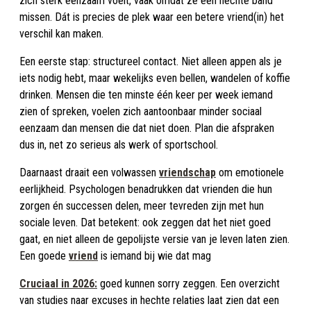
zich sterk eenzaam voelt, vaak omdat ze een hechte band
missen. Dát is precies de plek waar een betere vriend(in) het
verschil kan maken.
Een eerste stap: structureel contact. Niet alleen appen als je
iets nodig hebt, maar wekelijks even bellen, wandelen of koffie
drinken. Mensen die ten minste één keer per week iemand
zien of spreken, voelen zich aantoonbaar minder sociaal
eenzaam dan mensen die dat niet doen. Plan die afspraken
dus in, net zo serieus als werk of sportschool.​
Daarnaast draait een volwassen
vriendschap
om emotionele
eerlijkheid. Psychologen benadrukken dat vrienden die hun
zorgen én successen delen, meer tevreden zijn met hun
sociale leven. Dat betekent: ook zeggen dat het niet goed
gaat, en niet alleen de gepolijste versie van je leven laten zien.
Een goede
vriend
is iemand bij wie dat mag
Cruciaal in 2026:
goed kunnen sorry zeggen. Een overzicht
van studies naar excuses in hechte relaties laat zien dat een