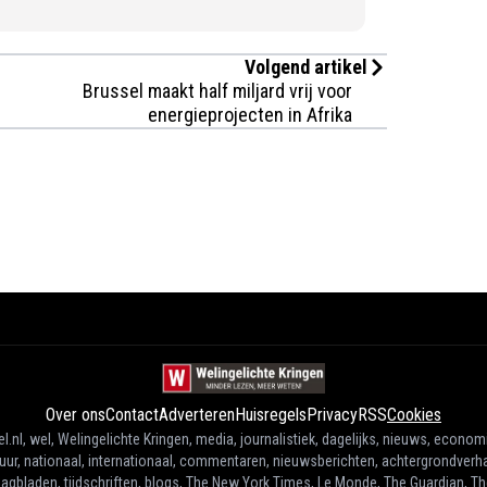
Volgend artikel
Brussel maakt half miljard vrij voor
energieprojecten in Afrika
Over ons
Contact
Adverteren
Huisregels
Privacy
RSS
Cookies
l.nl, wel, Welingelichte Kringen, media, journalistiek, dagelijks, nieuws, econom
tuur, nationaal, internationaal, commentaren, nieuwsberichten, achtergrondverha
agbladen, tijdschriften, blogs, The New York Times, Le Monde, The Guardian, T