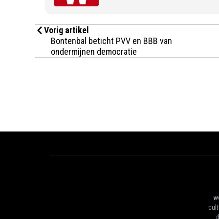
Vorig artikel
Bontenbal beticht PVV en BBB van
ondermijnen democratie
we
cul
d