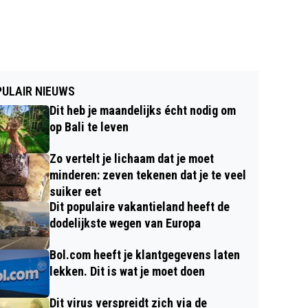
ULAIR NIEUWS
Dit heb je maandelijks écht nodig om
op Bali te leven
Zo vertelt je lichaam dat je moet
minderen: zeven tekenen dat je te veel
suiker eet
Dit populaire vakantieland heeft de
dodelijkste wegen van Europa
Bol.com heeft je klantgegevens laten
lekken. Dit is wat je moet doen
Dit virus verspreidt zich via de