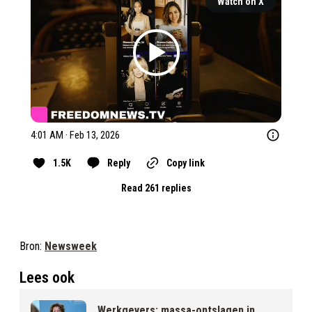
Watch on X
4:01 AM · Feb 13, 2026
1.5K
Reply
Copy link
Read 261 replies
Bron:
Newsweek
Lees ook
Werkgevers: massa-ontslagen in