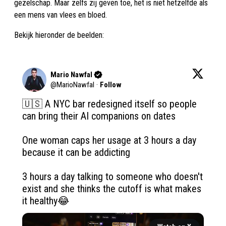
gezelschap. Maar zelfs zij geven toe, het is niet hetzelfde als
een mens van vlees en bloed.
Bekijk hieronder de beelden:
Mario Nawfal
@
MarioNawfal
·
Follow
🇺🇸 A NYC bar redesigned itself so people 
can bring their AI companions on dates

One woman caps her usage at 3 hours a day 
because it can be addicting

3 hours a day talking to someone who doesn't 
exist and she thinks the cutoff is what makes 