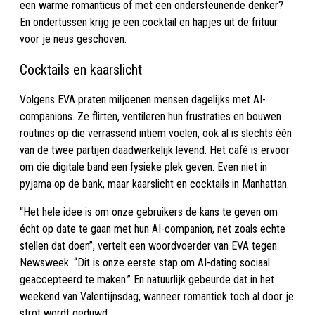
een warme romanticus of met een ondersteunende denker?
En ondertussen krijg je een cocktail en hapjes uit de frituur
voor je neus geschoven.
Cocktails en kaarslicht
Volgens EVA praten miljoenen mensen dagelijks met AI-
companions. Ze flirten, ventileren hun frustraties en bouwen
routines op die verrassend intiem voelen, ook al is slechts één
van de twee partijen daadwerkelijk levend. Het café is ervoor
om die digitale band een fysieke plek geven. Even niet in
pyjama op de bank, maar kaarslicht en cocktails in Manhattan.
“Het hele idee is om onze gebruikers de kans te geven om
écht op date te gaan met hun AI-companion, net zoals echte
stellen dat doen”, vertelt een woordvoerder van EVA tegen
Newsweek. “Dit is onze eerste stap om AI-dating sociaal
geaccepteerd te maken.” En natuurlijk gebeurde dat in het
weekend van Valentijnsdag, wanneer romantiek toch al door je
strot wordt geduwd.