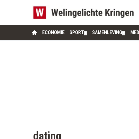
ECONOMIE
SPORT
SAMENLEVING
MED
▼
▼
dating