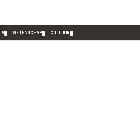
IA
WETENSCHAP
CULTUUR
▼
▼
▼