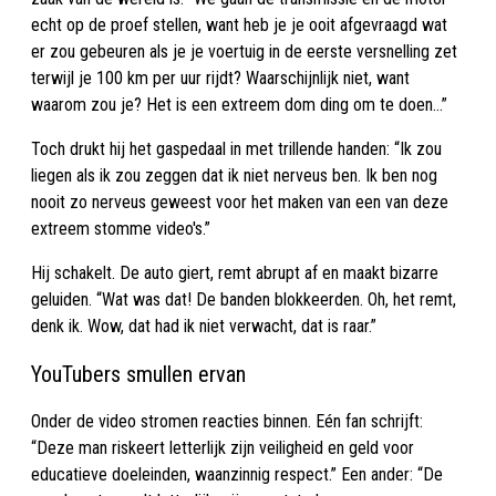
echt op de proef stellen, want heb je je ooit afgevraagd wat
er zou gebeuren als je je voertuig in de eerste versnelling zet
terwijl je 100 km per uur rijdt? Waarschijnlijk niet, want
waarom zou je? Het is een extreem dom ding om te doen…”
Toch drukt hij het gaspedaal in met trillende handen: “Ik zou
liegen als ik zou zeggen dat ik niet nerveus ben. Ik ben nog
nooit zo nerveus geweest voor het maken van een van deze
extreem stomme video's.”
Hij schakelt. De auto giert, remt abrupt af en maakt bizarre
geluiden. “Wat was dat! De banden blokkeerden. Oh, het remt,
denk ik. Wow, dat had ik niet verwacht, dat is raar.”
YouTubers smullen ervan
Onder de video stromen reacties binnen. Eén fan schrijft:
“Deze man riskeert letterlijk zijn veiligheid en geld voor
educatieve doeleinden, waanzinnig respect.” Een ander: “De