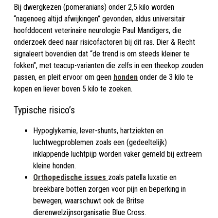
Bij dwergkezen (pomeranians) onder 2,5 kilo worden
“nagenoeg altijd afwijkingen” gevonden, aldus universitair
hoofddocent veterinaire neurologie Paul Mandigers, die
onderzoek deed naar risicofactoren bij dit ras. Dier & Recht
signaleert bovendien dat “de trend is om steeds kleiner te
fokken”, met teacup-varianten die zelfs in een theekop zouden
passen, en pleit ervoor om geen
honden
onder de 3 kilo te
kopen en liever boven 5 kilo te zoeken.
Typische risico’s
Hypoglykemie, lever-shunts, hartziekten en
luchtwegproblemen zoals een (gedeeltelijk)
inklappende luchtpijp worden vaker gemeld bij extreem
kleine honden.​
Orthopedische issues
zoals patella luxatie en
breekbare botten zorgen voor pijn en beperking in
bewegen, waarschuwt ook de Britse
dierenwelzijnsorganisatie Blue Cross.