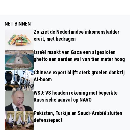
NET BINNEN
Zo ziet de Nederlandse inkomensladder
eruit, met bedragen
Israël maakt van Gaza een afgesloten
ghetto een aarden wal van tien meter hoog
Chinese export blijft sterk groeien dankzij
AI-boom
WSJ: VS houden rekening met beperkte
Russische aanval op NAVO
Pakistan, Turkije en Saudi-Arabië sluiten
defensiepact