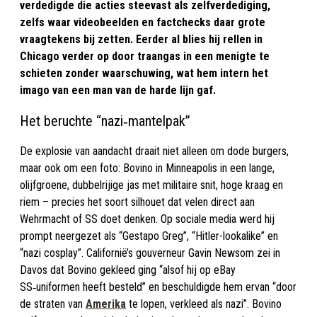
verdedigde die acties steevast als zelfverdediging,
zelfs waar videobeelden en factchecks daar grote
vraagtekens bij zetten. Eerder al blies hij rellen in
Chicago verder op door traangas in een menigte te
schieten zonder waarschuwing, wat hem intern het
imago van een man van de harde lijn gaf.
Het beruchte “nazi‑mantelpak”
De explosie van aandacht draait niet alleen om dode burgers,
maar ook om een foto: Bovino in Minneapolis in een lange,
olijfgroene, dubbelrijige jas met militaire snit, hoge kraag en
riem – precies het soort silhouet dat velen direct aan
Wehrmacht of SS doet denken. Op sociale media werd hij
prompt neergezet als “Gestapo Greg”, “Hitler-lookalike” en
“nazi cosplay”. Californië’s gouverneur Gavin Newsom zei in
Davos dat Bovino gekleed ging “alsof hij op eBay
SS‑uniformen heeft besteld” en beschuldigde hem ervan “door
de straten van
Amerika
te lopen, verkleed als nazi”. Bovino