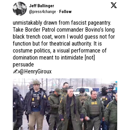
Jeff Ballinger
@
press4change
·
Follow
unmistakably drawn from fascist pageantry. 
Take Border Patrol commander Bovino’s long 
black trench coat, worn I would guess not for 
function but for theatrical authority. It is 
costume politics, a visual performance of 
domination meant to intimidate [not] 
persuade

✍️
@HenryGiroux