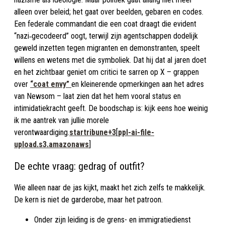
alleen over beleid; het gaat over beelden, gebaren en codes.
Een federale commandant die een coat draagt die evident
“nazi‑gecodeerd” oogt, terwijl zijn agentschappen dodelijk
geweld inzetten tegen migranten en demonstranten, speelt
willens en wetens met die symboliek. Dat hij dat al jaren doet
en het zichtbaar geniet om critici te sarren op X – grappen
over
“coat envy”
en kleinerende opmerkingen aan het adres
van Newsom – laat zien dat het hem vooral status en
intimidatiekracht geeft. De boodschap is: kijk eens hoe weinig
ik me aantrek van jullie morele
verontwaardiging.
startribune+3
[
ppl-ai-file-
upload.s3.amazonaws
]​
De echte vraag: gedrag of outfit?
Wie alleen naar de jas kijkt, maakt het zich zelfs te makkelijk.
De kern is niet de garderobe, maar het patroon.
Onder zijn leiding is de grens- en immigratiedienst