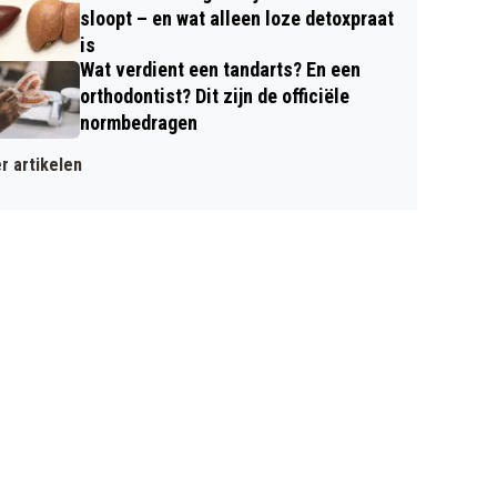
sloopt – en wat alleen loze detoxpraat
is
Wat verdient een tandarts? En een
orthodontist? Dit zijn de officiële
normbedragen
r artikelen