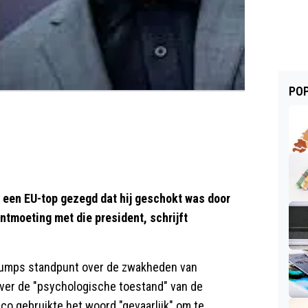
POP
 een EU-top gezegd dat hij geschokt was door
ntmoeting met die president, schrijft
 Trumps standpunt over de zwakheden van
ver de "psychologische toestand" van de
co gebruikte het woord "gevaarlijk" om te