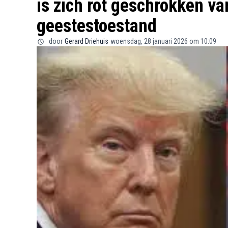
is zich rot geschrokken v
geestestoestand
door
Gerard Driehuis
woensdag, 28 januari 2026 om 10:09