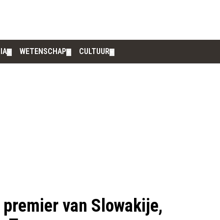
IA
WETENSCHAP
CULTUUR
▼
▼
▼
 premier van Slowakije,