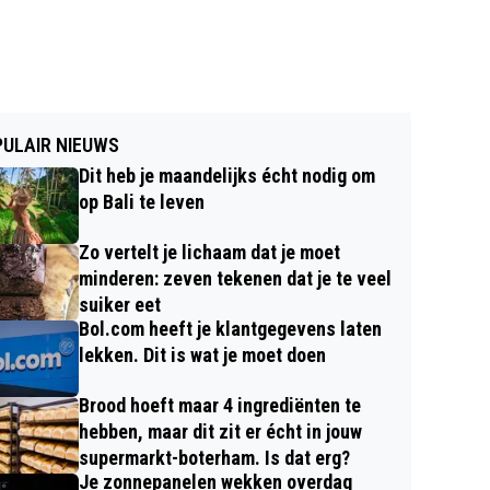
ULAIR NIEUWS
Dit heb je maandelijks écht nodig om
op Bali te leven
Zo vertelt je lichaam dat je moet
minderen: zeven tekenen dat je te veel
suiker eet
Bol.com heeft je klantgegevens laten
lekken. Dit is wat je moet doen
Brood hoeft maar 4 ingrediënten te
hebben, maar dit zit er écht in jouw
supermarkt-boterham. Is dat erg?
Je zonnepanelen wekken overdag