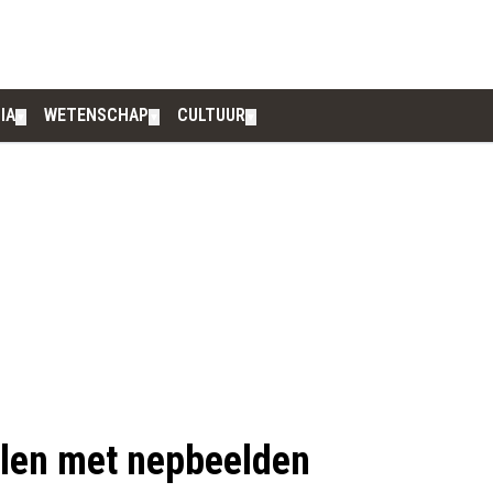
IA
WETENSCHAP
CULTUUR
▼
▼
▼
len met nepbeelden