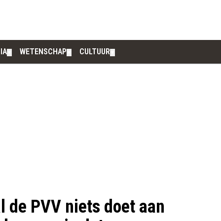
IA
WETENSCHAP
CULTUUR
▼
▼
▼
 de PVV niets doet aan