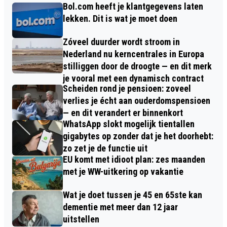
Bol.com heeft je klantgegevens laten
lekken. Dit is wat je moet doen
Zóveel duurder wordt stroom in
Nederland nu kerncentrales in Europa
stilliggen door de droogte — en dit merk
je vooral met een dynamisch contract
Scheiden rond je pensioen: zoveel
verlies je écht aan ouderdomspensioen
— en dit verandert er binnenkort
WhatsApp slokt mogelijk tientallen
gigabytes op zonder dat je het doorhebt:
zo zet je de functie uit
EU komt met idioot plan: zes maanden
met je WW-uitkering op vakantie
Wat je doet tussen je 45 en 65ste kan
dementie met meer dan 12 jaar
uitstellen