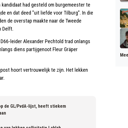
h kandidaat had gesteld om burgemeester te
de en dat deed "uit liefde voor Tilburg". In die
leden de overstap maakte naar de Tweede
 Delft.
 D66-leider Alexander Pechtold trad onlangs
nlangs diens partijgenoot Fleur Gräper
Mee
ost hoort vertrouwelijk te zijn. Het lekken
ar.
p de GL/PvdA-lijst, heeft stiekem
aan
e van lekken sollicitatie Lahlah