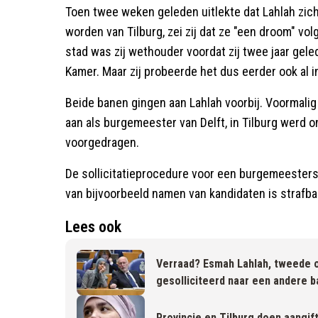
Toen twee weken geleden uitlekte dat Lahlah zic
worden van Tilburg, zei zij dat ze "een droom" volg
stad was zij wethouder voordat zij twee jaar ge
Kamer. Maar zij probeerde het dus eerder ook al in
Beide banen gingen aan Lahlah voorbij. Voormalig
aan als burgemeester van Delft, in Tilburg werd o
voorgedragen.
De sollicitatieprocedure voor een burgemeestersp
van bijvoorbeeld namen van kandidaten is strafba
Lees ook
Verraad? Esmah Lahlah, tweede o
gesolliciteerd naar een andere b
Provincie en Tilburg doen aangift