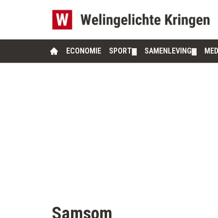
ECONOMIE
SPORT
SAMENLEVING
MED
▼
▼
Samsom