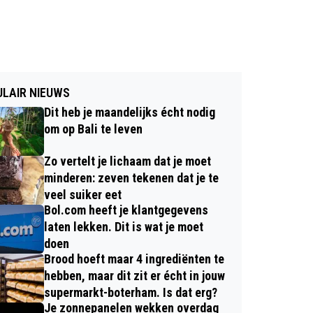
LAIR NIEUWS
Dit heb je maandelijks écht nodig
om op Bali te leven
Zo vertelt je lichaam dat je moet
minderen: zeven tekenen dat je te
veel suiker eet
Bol.com heeft je klantgegevens
laten lekken. Dit is wat je moet
doen
Brood hoeft maar 4 ingrediënten te
hebben, maar dit zit er écht in jouw
supermarkt-boterham. Is dat erg?
Je zonnepanelen wekken overdag