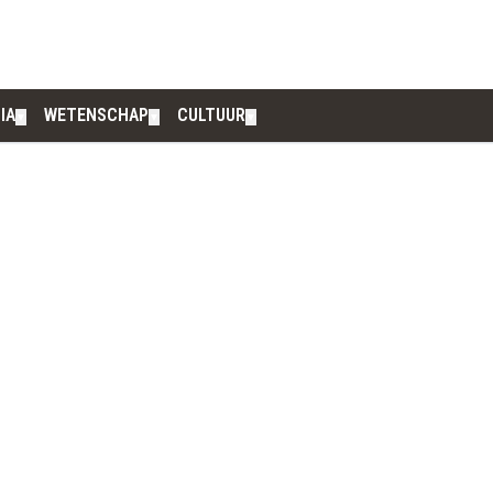
IA
WETENSCHAP
CULTUUR
▼
▼
▼