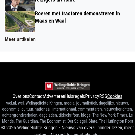
Boeren met tractoren demonstreren in
Maas en Waal
Meer artikelen
Over ons
Contact
Adverteren
Huisregels
Privacy
RSS
Cookies
wel.nl, wel, Welingelichte Kringen, media, journalistiek, dagelijks, nieuws,
economie, cultuur, nationaal, internationaal, commentaren, nieuwsberichten,
achtergrondverhalen, dagbladen, tijdschriften, blogs, The New York Times, Le
Monde, The Guardian, The Economist, Der Spiegel, Slate, The Huffington Post
©
2026
Welingelichte Kringen - Nieuws van overal: minder lezen, meer
weten
-
Alle rechten voorbehouden