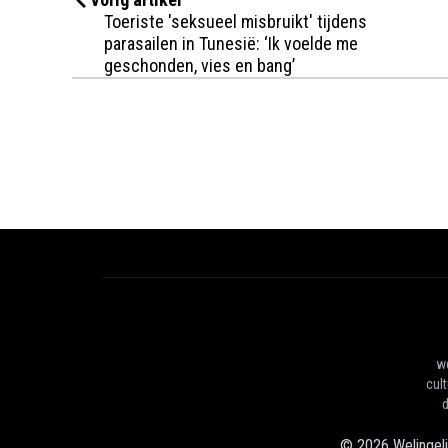
Toeriste 'seksueel misbruikt' tijdens
parasailen in Tunesië: ‘Ik voelde me
geschonden, vies en bang’
we
cul
d
©
2026
Welingel