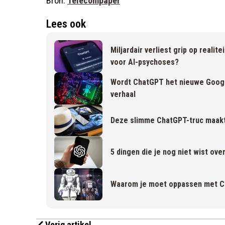
Bron:
Telecompaper
Lees ook
Miljardair verliest grip op real
voor AI-psychoses?
Wordt ChatGPT het nieuwe Google
verhaal
Deze slimme ChatGPT-truc maakt 
5 dingen die je nog niet wist o
Waarom je moet oppassen met Ch
Vorig artikel