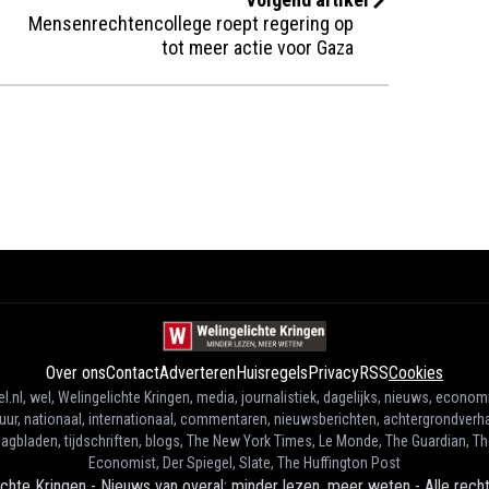
Mensenrechtencollege roept regering op
tot meer actie voor Gaza
Over ons
Contact
Adverteren
Huisregels
Privacy
RSS
Cookies
l.nl, wel, Welingelichte Kringen, media, journalistiek, dagelijks, nieuws, econom
tuur, nationaal, internationaal, commentaren, nieuwsberichten, achtergrondverha
agbladen, tijdschriften, blogs, The New York Times, Le Monde, The Guardian, T
Economist, Der Spiegel, Slate, The Huffington Post
ichte Kringen - Nieuws van overal: minder lezen, meer weten
-
Alle rec