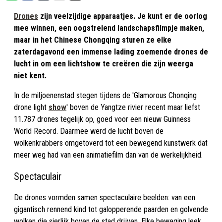
Drones
zijn veelzijdige apparaatjes. Je kunt er de oorlog
mee winnen, een oogstrelend landschapsfilmpje maken,
maar in het Chinese Chongqing sturen ze elke
zaterdagavond een immense lading zoemende drones de
lucht in om een lichtshow te creëren die zijn weerga
niet kent.
In de miljoenenstad stegen tijdens de 'Glamorous Chonqing
drone light
show
' boven de Yangtze rivier recent maar liefst
11.787 drones tegelijk op, goed voor een nieuw Guinness
World Record. Daarmee werd de lucht boven de
wolkenkrabbers omgetoverd tot een bewegend kunstwerk dat
meer weg had van een animatiefilm dan van de werkelijkheid.
Spectaculair
De drones vormden samen spectaculaire beelden: van een
gigantisch rennend kind tot galopperende paarden en golvende
wolken die sierlijk boven de stad drijven. Elke beweging leek