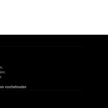
ie,
len,
he
hten voorbehouden