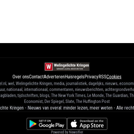
Over ons
Contact
Adverteren
Huisregels
Privacy
RSS
Cookies
l.nl, wel, Welingelichte Kringen, media, journalistiek, dagelijks, nieuws, econom
tuur, nationaal, internationaal, commentaren, nieuwsberichten, achtergrondverha
agbladen, tijdschriften, blogs, The New York Times, Le Monde, The Guardian, T
Economist, Der Spiegel, Slate, The Huffington Post
ichte Kringen - Nieuws van overal: minder lezen, meer weten
-
Alle rec
Powered by Newsifier