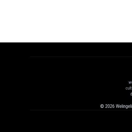
we
cul
d
©
2026
Welingel