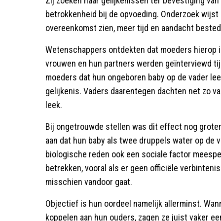
Zij zoeken naar gelijkenissen ter bevestiging van
betrokkenheid bij de opvoeding. Onderzoek wijst z
overeenkomst zien, meer tijd en aandacht bested
Wetenschappers ontdekten dat moeders hierop in
vrouwen en hun partners werden geïnterviewd t
moeders dat hun ongeboren baby op de vader leek.
gelijkenis. Vaders daarentegen dachten net zo va
leek.
Bij ongetrouwde stellen was dit effect nog grote
aan dat hun baby als twee druppels water op de va
biologische reden ook een sociale factor meespe
betrekken, vooral als er geen officiële verbinteni
misschien vandoor gaat.
Objectief is hun oordeel namelijk allerminst. W
koppelen aan hun ouders, zagen ze juist vaker ee