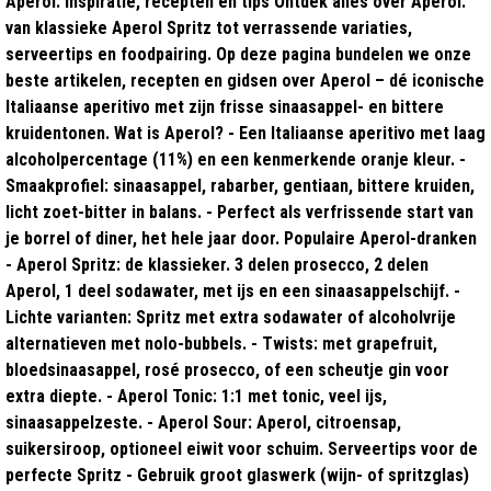
Aperol: inspiratie, recepten en tips Ontdek alles over Aperol:
van klassieke Aperol Spritz tot verrassende variaties,
serveertips en foodpairing. Op deze pagina bundelen we onze
beste artikelen, recepten en gidsen over Aperol – dé iconische
Italiaanse aperitivo met zijn frisse sinaasappel- en bittere
kruidentonen. Wat is Aperol? - Een Italiaanse aperitivo met laag
alcoholpercentage (11%) en een kenmerkende oranje kleur. -
Smaakprofiel: sinaasappel, rabarber, gentiaan, bittere kruiden,
licht zoet-bitter in balans. - Perfect als verfrissende start van
je borrel of diner, het hele jaar door. Populaire Aperol-dranken
- Aperol Spritz: de klassieker. 3 delen prosecco, 2 delen
Aperol, 1 deel sodawater, met ijs en een sinaasappelschijf. -
Lichte varianten: Spritz met extra sodawater of alcoholvrije
alternatieven met nolo-bubbels. - Twists: met grapefruit,
bloedsinaasappel, rosé prosecco, of een scheutje gin voor
extra diepte. - Aperol Tonic: 1:1 met tonic, veel ijs,
sinaasappelzeste. - Aperol Sour: Aperol, citroensap,
suikersiroop, optioneel eiwit voor schuim. Serveertips voor de
perfecte Spritz - Gebruik groot glaswerk (wijn- of spritzglas)