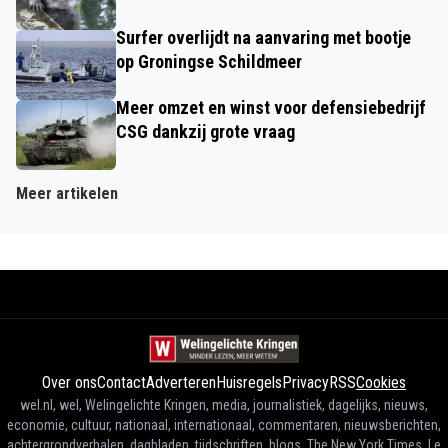
Surfer overlijdt na aanvaring met bootje
op Groningse Schildmeer
Meer omzet en winst voor defensiebedrijf
CSG dankzij grote vraag
Meer artikelen
Over ons
Contact
Adverteren
Huisregels
Privacy
RSS
Cookies
wel.nl, wel, Welingelichte Kringen, media, journalistiek, dagelijks, nieuws,
economie, cultuur, nationaal, internationaal, commentaren, nieuwsberichten,
achtergrondverhalen, dagbladen, tijdschriften, blogs, The New York Times, Le