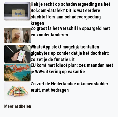
Heb je recht op schadevergoeding na het
Bol.com-datalek? Dit is wat eerdere
slachtoffers aan schadevergoeding
kregen
Zo groot is het verschil in spaargeld met
en zonder kinderen
WhatsApp slokt mogelijk tientallen
gigabytes op zonder dat je het doorhebt:
zo zet je de functie uit
EU komt met idioot plan: zes maanden met
je WW-uitkering op vakantie
Zo ziet de Nederlandse inkomensladder
eruit, met bedragen
Meer artikelen