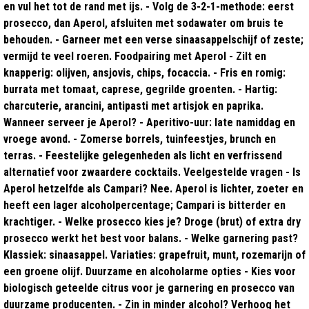
en vul het tot de rand met ijs. - Volg de 3-2-1-methode: eerst
prosecco, dan Aperol, afsluiten met sodawater om bruis te
behouden. - Garneer met een verse sinaasappelschijf of zeste;
vermijd te veel roeren. Foodpairing met Aperol - Zilt en
knapperig: olijven, ansjovis, chips, focaccia. - Fris en romig:
burrata met tomaat, caprese, gegrilde groenten. - Hartig:
charcuterie, arancini, antipasti met artisjok en paprika.
Wanneer serveer je Aperol? - Aperitivo-uur: late namiddag en
vroege avond. - Zomerse borrels, tuinfeestjes, brunch en
terras. - Feestelijke gelegenheden als licht en verfrissend
alternatief voor zwaardere cocktails. Veelgestelde vragen - Is
Aperol hetzelfde als Campari? Nee. Aperol is lichter, zoeter en
heeft een lager alcoholpercentage; Campari is bitterder en
krachtiger. - Welke prosecco kies je? Droge (brut) of extra dry
prosecco werkt het best voor balans. - Welke garnering past?
Klassiek: sinaasappel. Variaties: grapefruit, munt, rozemarijn of
een groene olijf. Duurzame en alcoholarme opties - Kies voor
biologisch geteelde citrus voor je garnering en prosecco van
duurzame producenten. - Zin in minder alcohol? Verhoog het