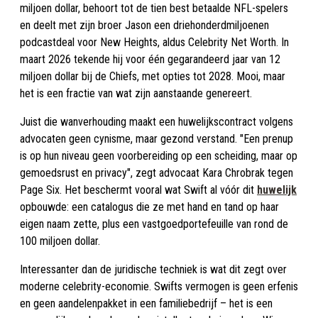
miljoen dollar, behoort tot de tien best betaalde NFL-spelers
en deelt met zijn broer Jason een driehonderd­miljoenen
podcastdeal voor New Heights, aldus Celebrity Net Worth. In
maart 2026 tekende hij voor één gegarandeerd jaar van 12
miljoen dollar bij de Chiefs, met opties tot 2028. Mooi, maar
het is een fractie van wat zijn aanstaande genereert.
Juist die wanverhouding maakt een huwelijks­contract volgens
advocaten geen cynisme, maar gezond verstand. "Een prenup
is op hun niveau geen voorbereiding op een scheiding, maar op
gemoedsrust en privacy", zegt advocaat Kara Chrobrak tegen
Page Six. Het beschermt vooral wat Swift al vóór dit
huwelijk
opbouwde: een catalogus die ze met hand en tand op haar
eigen naam zette, plus een vastgoedportefeuille van rond de
100 miljoen dollar.
Interessanter dan de juridische techniek is wat dit zegt over
moderne celebrity-economie. Swifts vermogen is geen erfenis
en geen aandelenpakket in een familiebedrijf – het is een