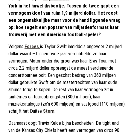
York in het huwelijksbootje. Tussen de twee gapt een
vermogenskloof van ruim 1,9 miljard dollar. Het roept
een ongemakkelijke maar voor de hand liggende vraag
op: hoe regelt een popster van miljardenformaat haar
trouwerij met een American football-speler?
Volgens
Forbes
is Taylor Swift inmiddels ongeveer 2 miljard
dollar waard – binnen twee jaar verdubbelde ze haar
vermogen. Motor onder die groei was haar Eras Tour, met
circa 2,2 miljard dollar opbrengst de meest verdienende
concerttournee ooit. Een geschat bedrag van 360 miljoen
dollar gebruikte Swift om de masterrechten van haar oude
albums terug te kopen. De rest van haar vermogen zit in
tantièmes en touropbrengsten (800 miljoen), haar
muziekcatalogus (zo'n 600 miljoen) en vastgoed (110 miljoen),
schrijft het Duitse
Stern
.
Daarnaast oogt Travis Kelce bijna bescheiden. De tight end
van de Kansas City Chiefs heeft een vermogen van circa 90