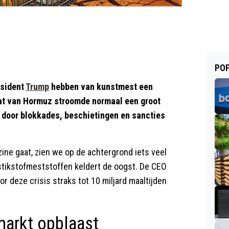
POP
esident
Trump
hebben van kunstmest een
at van Hormuz stroomde normaal een groot
 door blokkades, beschietingen en sancties
zine gaat, zien we op de achtergrond iets veel
stikstofmeststoffen keldert de oogst. De CEO
 deze crisis straks tot 10 miljard maaltijden
arkt opblaast