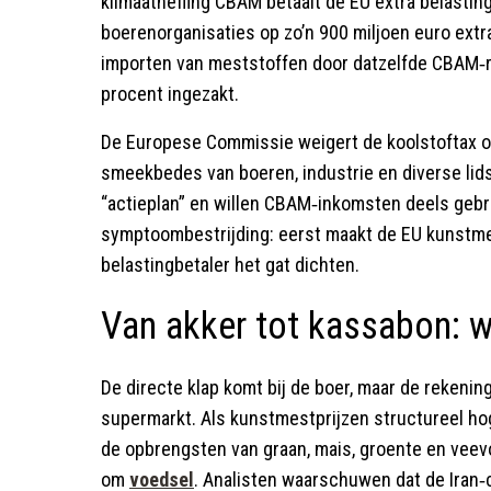
klimaatheffing CBAM betaalt de EU extra belastin
boerenorganisaties op zo’n 900 miljoen euro extra
importen van meststoffen door datzelfde CBAM‑
procent ingezakt.
De Europese Commissie weigert de koolstoftax op
smeekbedes van boeren, industrie en diverse lid
“actieplan” en willen CBAM‑inkomsten deels gebr
symptoombestrijding: eerst maakt de EU kunstme
belastingbetaler het gat dichten.
Van akker tot kassabon: w
De directe klap komt bij de boer, maar de rekening
supermarkt. Als kunstmestprijzen structureel hog
de opbrengsten van graan, mais, groente en veevo
om
voedsel
. Analisten waarschuwen dat de Iran‑