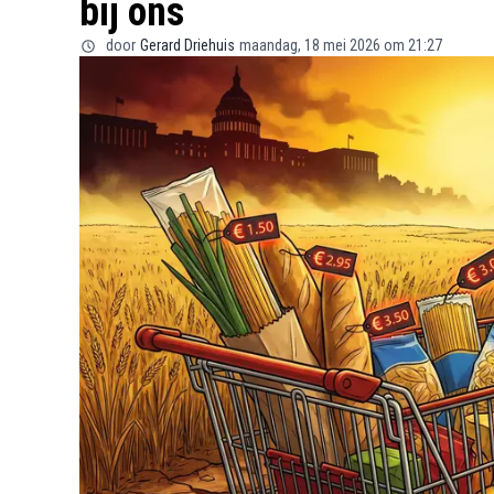
bij ons
door
Gerard Driehuis
maandag, 18 mei 2026 om 21:27